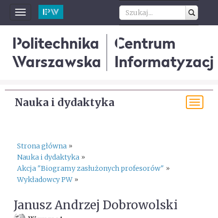
Toggle
navigation
Politechnika
Centrum
Warszawska
Informatyzacji
Nauka i dydaktyka
Tog
navi
Strona główna
»
Nauka i dydaktyka
»
Akcja "Biogramy zasłużonych profesorów"
»
Wykładowcy PW
»
Janusz Andrzej Dobrowolski