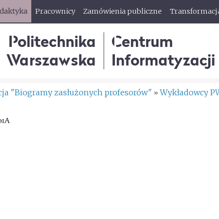
ydaktyka
Pracownicy
Zamówienia publiczne
Transformacj
Politechnika
Centrum
Warszawska
Informatyzacji
cja "Biogramy zasłużonych profesorów"
Wykładowcy P
»