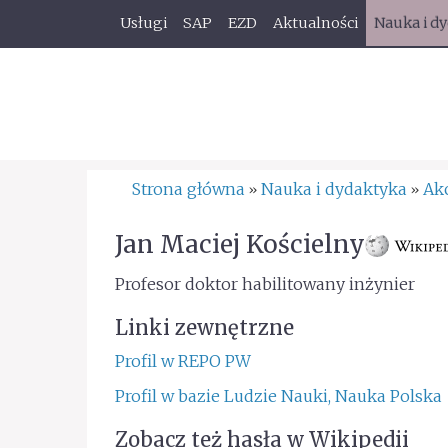
Usługi
SAP
EZD
Aktualności
Nauka i d
Strona główna
Nauka i dydaktyka
Ak
»
»
Jan Maciej Kościelny
Profesor doktor habilitowany inżynier
Linki zewnętrzne
Profil w REPO PW
Profil w bazie Ludzie Nauki, Nauka Polska
Zobacz też hasła w Wikipedii