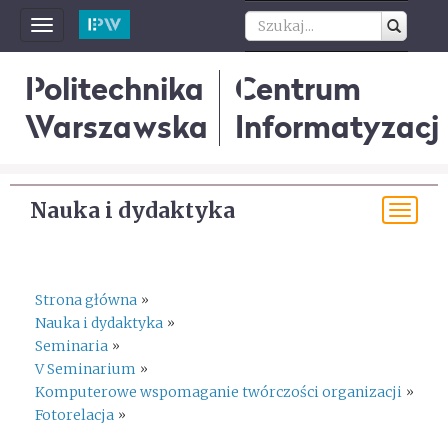
Toggle
navigation
Politechnika
Centrum
Warszawska
Informatyzacji
Nauka i dydaktyka
Tog
navi
Strona główna
»
Nauka i dydaktyka
»
Seminaria
»
V Seminarium
»
Komputerowe wspomaganie twórczości organizacji
»
Fotorelacja
»