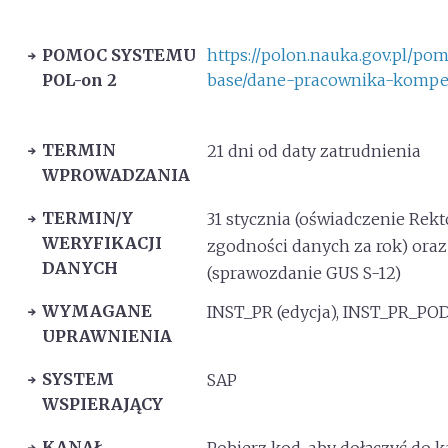
POMOC SYSTEMU
https://polon.nauka.gov.pl/p
POL-on 2
base/dane-pracownika-kompe
TERMIN
21 dni od daty zatrudnienia
WPROWADZANIA
TERMIN/Y
31 stycznia (oświadczenie Rekt
WERYFIKACJI
zgodności danych za rok) oraz 
DANYCH
(sprawozdanie GUS S-12)
WYMAGANE
INST_PR (edycja), INST_PR_P
UPRAWNIENIA
SYSTEM
SAP
WSPIERAJĄCY
KANAŁ
Pobierz kod, aby dołączyć do k