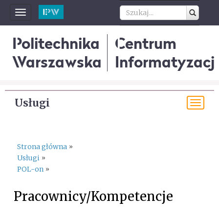
Toggle
navigation
Politechnika
Centrum
Warszawska
Informatyzacji
Usługi
Tog
navi
Strona główna
»
Usługi
»
POL-on
»
Pracownicy/Kompetencje